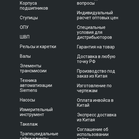
Корпуса
вопросы
подшипников
Индивидуальный
Ступицы
расчет оптовых цен
ОПУ
Специальные
условия для
ШВП
дистрибьюторов
Рельсы и каретки
Гарантия на товар
Валы
Доставка в любую
точку РФ
Элементы
трансмиссии
Производство под
заказ из Китая
Техника
автоматизации
Изготовление по
Siemens
чертежам
Насосы
Оплата инвойса в
Китай
Измерительный
инструмент
Экспресс доставка
из Китая
Такелаж
Соглашение об
Трапецеидальные
использовании
гайки и винты