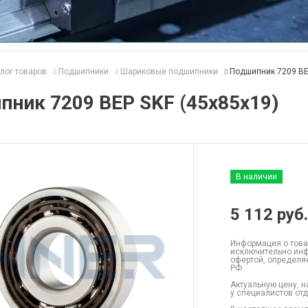
лог товаров
Подшипники
Шариковые подшипники
Подшипник 7209 BE
ник 7209 BEP SKF (45x85x19)
В наличии
5 112
руб.
Информация о това
исключительно инф
офертой, определя
РФ.
Актуальную цену, н
у специалистов от