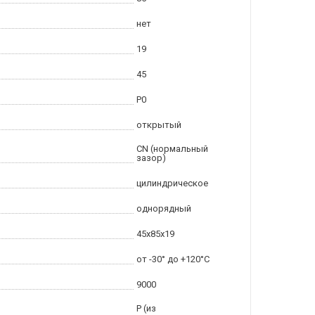
нет
19
45
P0
открытый
CN (нормальный
зазор)
цилиндрическое
однорядный
45x85x19
от -30° до +120°C
9000
P (из