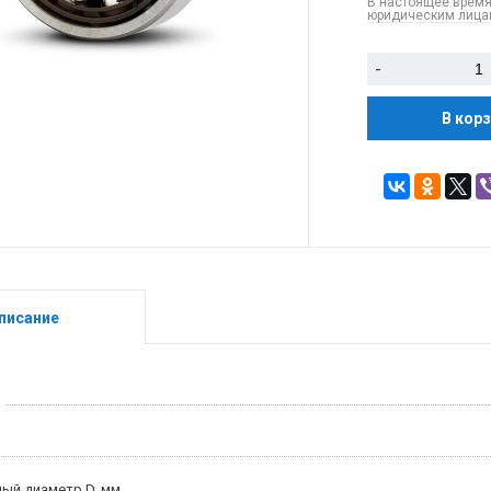
В настоящее время
юридическим лицам
-
В кор
писание
ый диаметр D, мм