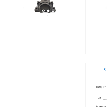
О
Вес, кг
Тип
Наружн