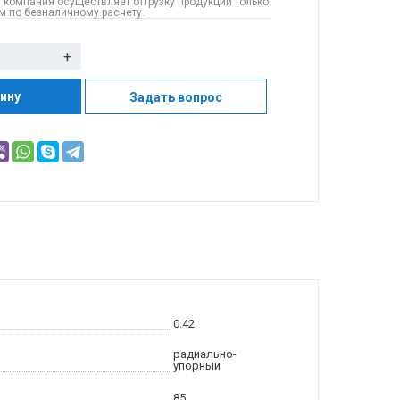
 компания осуществляет отгрузку продукции только
 по безналичному расчету.
+
зину
Задать вопрос
0.42
радиально-
упорный
85