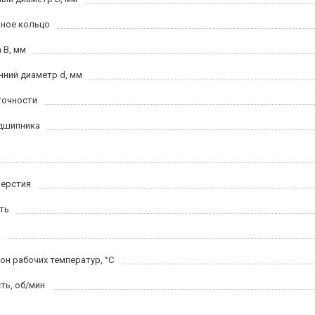
ное кольцо
 B, мм
нний диаметр d, мм
точности
дшипника
верстия
ть
он рабочих температур, °C
ть, об/мин