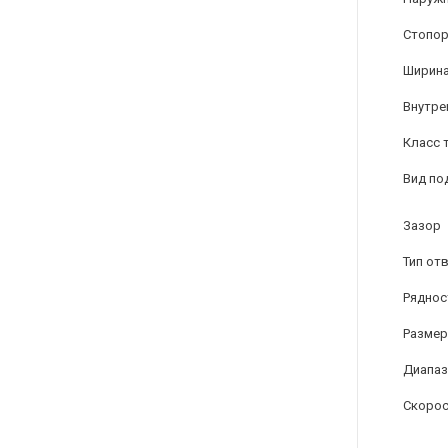
Стопор
Ширина
Внутре
Класс 
Вид по
Зазор
Тип от
Ряднос
Размер
Диапаз
Скорос