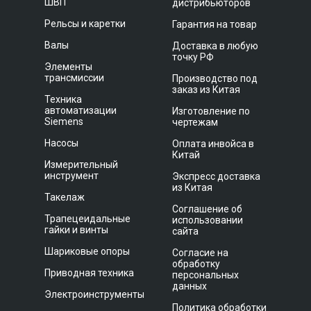
ШВП
дистрибьюторов
Рельсы и каретки
Гарантия на товар
Валы
Доставка в любую
точку РФ
Элементы
трансмиссии
Производство под
заказ из Китая
Техника
автоматизации
Изготовление по
Siemens
чертежам
Насосы
Оплата инвойса в
Китай
Измерительный
инструмент
Экспресс доставка
из Китая
Такелаж
Соглашение об
Трапецеидальные
использовании
гайки и винты
сайта
Шариковые опоры
Согласие на
обработку
Приводная техника
персональных
данных
Электроинструменты
Политика обработки