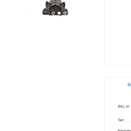
О
Вес, кг
Тип
Наружн