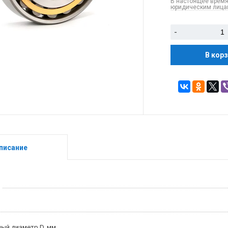
В настоящее время
юридическим лицам
-
В кор
писание
ый диаметр D, мм