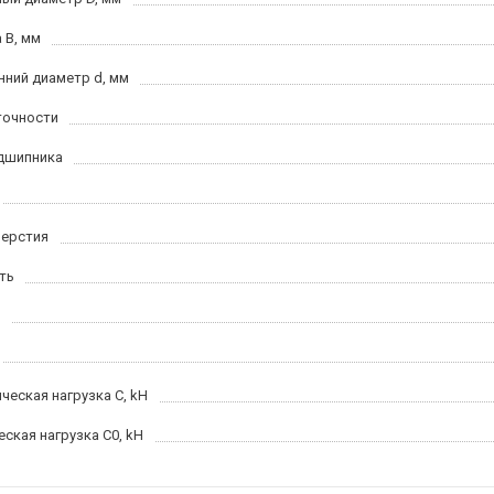
 B, мм
нний диаметр d, мм
точности
дшипника
верстия
ть
ческая нагрузка C, kН
еская нагрузка C0, kH