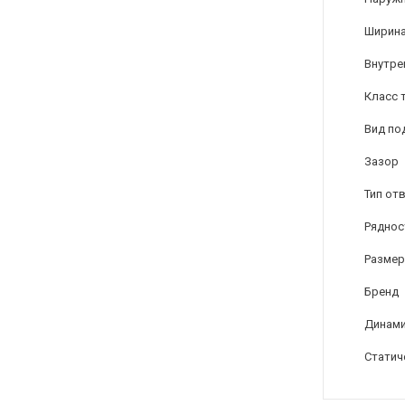
Ширина
Внутре
Класс 
Вид по
Зазор
Тип от
Ряднос
Размер
Бренд
Динами
Статич