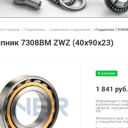
лог товаров
Подшипники
Шариковые подшипники
Подшипник 7308BM
пник 7308BM ZWZ (40x90x23)
В наличии
1 841
руб.
Информация о това
исключительно инф
офертой, определя
РФ.
Актуальную цену, н
у специалистов от