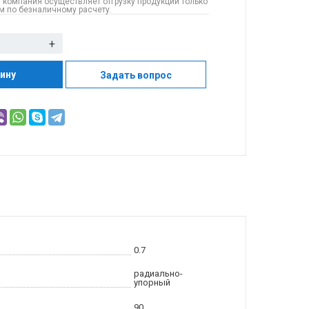
 компания осуществляет отгрузку продукции только
 по безналичному расчету.
+
зину
Задать вопрос
0.7
радиально-
упорный
90