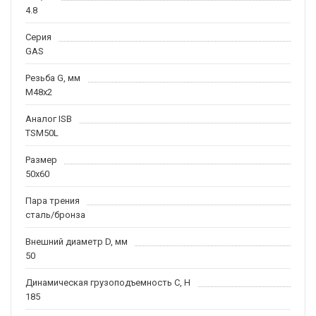
4.8
Серия
GAS
Резьба G, мм
M48x2
Аналог ISB
TSM50L
Размер
50x60
Пара трения
сталь/бронза
Внешний диаметр D, мм
50
Динамическая грузоподъемность С, H
185