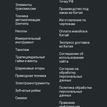
точку РФ
Элементы
трансмиссии
Производство под
заказ из Китая
Техника
автоматизации
Изготовление по
Siemens
чертежам
Насосы
Оплата инвойса в
Китай
Измерительный
инструмент
Экспресс доставка
из Китая
Такелаж
Соглашение об
Трапецеидальные
использовании
гайки и винты
сайта
Шариковые опоры
Согласие на
обработку
Приводная техника
персональных
данных
Электроинструменты
Политика обработки
Зубчатые рейки
персональных
данных
Смазки
Правовая
информация