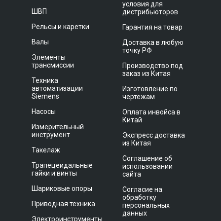
условия для
ШВП
дистрибьюторов
Рельсы и каретки
Гарантия на товар
Валы
Доставка в любую
точку РФ
Элементы
трансмиссии
Производство под
заказ из Китая
Техника
автоматизации
Изготовление по
Siemens
чертежам
Насосы
Оплата инвойса в
Китай
Измерительный
инструмент
Экспресс доставка
из Китая
Такелаж
Соглашение об
Трапецеидальные
использовании
гайки и винты
сайта
Шариковые опоры
Согласие на
обработку
Приводная техника
персональных
данных
Электроинструменты