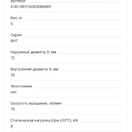
Артикул
61811BHT320350INNER
Вес, кг
0
Серия
BHT
Наружный диаметр D, мм
72
Внутренний диаметр d, мм
55
Уплотнение
нет
Скорость вращения, об/мин
75
Статическая нагрузка (при +20°C), kN
8