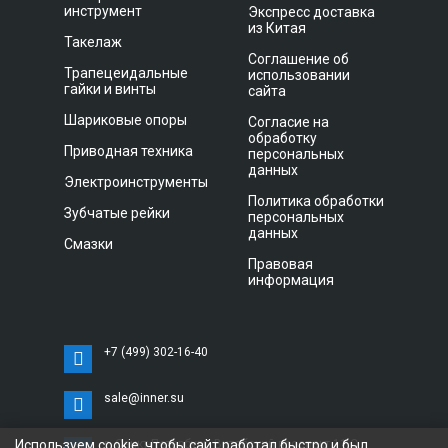
инструмент
Экспресс доставка
из Китая
Такелаж
Соглашение об
Трапецеидальные
использовании
гайки и винты
сайта
Шариковые опоры
Согласие на
обработку
Приводная техника
персональных
данных
Электроинструменты
Политика обработки
Зубчатые рейки
персональных
данных
Смазки
Правовая
информация
+7 (499) 302-16-40
sale@inner.su
Используем cookie, чтобы сайт работал быстро и был
г. Санкт-Петербург, Витебский проспект 11 С,