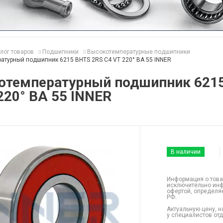
лог товаров
Подшипники
Высокотемпературные подшипники
атурный подшипник 6215 BHTS 2RS C4 VT 220° BA 55 INNER
отемпературный подшипник 621
220° BA 55 INNER
В наличии
Информация о това
исключительно инф
офертой, определя
РФ.
Актуальную цену, н
у специалистов от