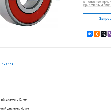
В настоящее время
юридическим лицам
Запро
писание
л
ый диаметр D, мм
нний диаметр d, мм