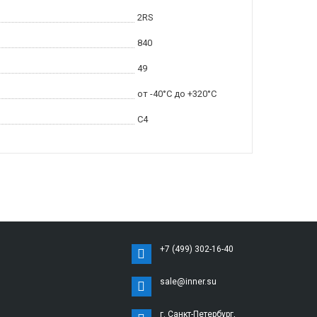
2RS
840
49
от -40°C до +320°C
C4
+7 (499) 302-16-40
sale@inner.su
г. Санкт-Петербург,