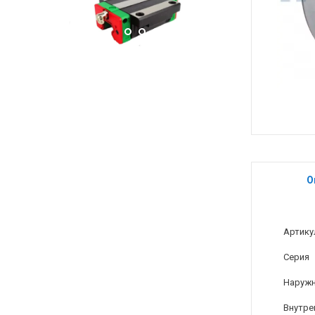
О
Артику
Серия
Наружн
Внутре