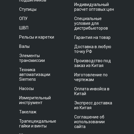
подшипников
Индивидуальный
Ступицы
расчет оптовых цен
ОПУ
Специальные
условия для
ШВП
дистрибьюторов
Рельсы и каретки
Гарантия на товар
Валы
Доставка в любую
точку РФ
Элементы
трансмиссии
Производство под
заказ из Китая
Техника
автоматизации
Изготовление по
Siemens
чертежам
Насосы
Оплата инвойса в
Китай
Измерительный
инструмент
Экспресс доставка
из Китая
Такелаж
Соглашение об
Трапецеидальные
использовании
гайки и винты
сайта