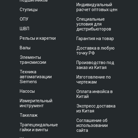
подшипников
Индивидуальный
Ступицы
расчет оптовых цен
ОПУ
Специальные
условия для
ШВП
дистрибьюторов
Рельсы и каретки
Гарантия на товар
Валы
Доставка в любую
точку РФ
Элементы
трансмиссии
Производство под
заказ из Китая
Техника
автоматизации
Изготовление по
Siemens
чертежам
Насосы
Оплата инвойса в
Китай
Измерительный
инструмент
Экспресс доставка
из Китая
Такелаж
Соглашение об
Трапецеидальные
использовании
гайки и винты
сайта