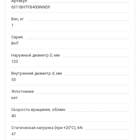
Артикул
6311BHTFB400INNER
Вес, кг
1
Серия
BHT
Наружный диаметр D, мм
120
Внутренний диаметр d, мм
55
Уплотнение
нет
Скорость вращения, об/мин
40
Статическая нагрузка (при +20°C), kN
47