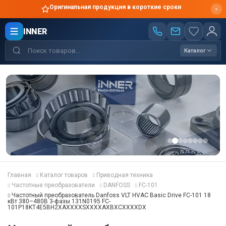
Оригинальная продукция в короткие сроки
INNER
Каталог
Главная
Каталог товаров
Приводная техника
Частотные преобразователи
DANFOSS
FC-101
Частотный преобразователь Danfoss VLT HVAC Basic Drive FC-101 18
кВт 380–480В 3-фазы 131N0195 FC-
101P18KT4E5BH2XAXXXXSXXXXAXBXCXXXXDX