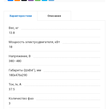
Характеристики
Описание
Вес, кг
13.8
Мощность электродвигателя, кВт
18
Напряжение, В
380–480
Габариты (ШхВхГ), мм
180x476x290
Ток, Iн, А
37.5
Количество фаз
3