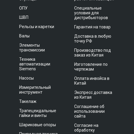
ОПУ
Специальные
условия для
ШВП
дистрибьюторов
Рельсы и каретки
Гарантия на товар
Валы
Доставка в любую
точку РФ
Элементы
трансмиссии
Производство под
заказ из Китая
Техника
автоматизации
Изготовление по
Siemens
чертежам
Насосы
Оплата инвойса в
Китай
Измерительный
инструмент
Экспресс доставка
из Китая
Такелаж
Соглашение об
Трапецеидальные
использовании
гайки и винты
сайта
Шариковые опоры
Согласие на
обработку