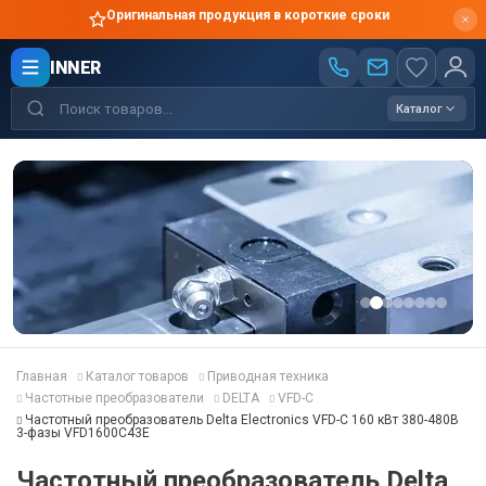
Оригинальная продукция в короткие сроки
INNER
Каталог
Главная
Каталог товаров
Приводная техника
Частотные преобразователи
DELTA
VFD-C
Частотный преобразователь Delta Electronics VFD-C 160 кВт 380-480В
3-фазы VFD1600C43E
Частотный преобразователь Delta