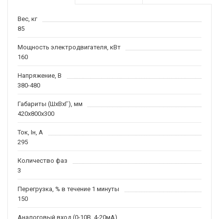
Вес, кг
85
Мощность электродвигателя, кВт
160
Напряжение, В
380-480
Габариты (ШхВхГ), мм
420x800x300
Ток, Iн, А
295
Количество фаз
3
Перегрузка, % в течение 1 минуты
150
Аналоговый вход (0-10В, 4-20мА)