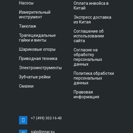
Насосы
Оплата инвойса в
Китай
Измерительный
инструмент
Экспресс доставка
из Китая
Такелаж
Соглашение об
Трапецеидальные
использовании
гайки и винты
сайта
Шариковые опоры
Согласие на
обработку
Приводная техника
персональных
данных
Электроинструменты
Политика обработки
Зубчатые рейки
персональных
данных
Смазки
Правовая
информация
+7 (499) 302-16-40
sale@inner.su