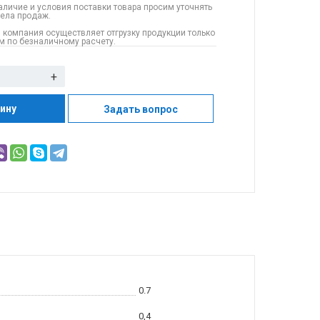
аличие и условия поставки товара просим уточнять
дела продаж.
 компания осуществляет отгрузку продукции только
 по безналичному расчету.
+
зину
Задать вопрос
0.7
0,4