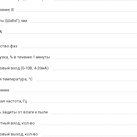
ение, В
ты (ШхВхГ), мм
 А
ство фаз
узка, % в течение 1 минуты
овый вход (0-10В, 4-20мА)
я температура, °С
ение
ая частота, Гц
ь защиты от влаги и пыли
тный вход, кол-во
овый выход, кол-во