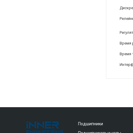
Дискре
Релейн
Регуля
Время 
Время 
Интерф
Подшипники