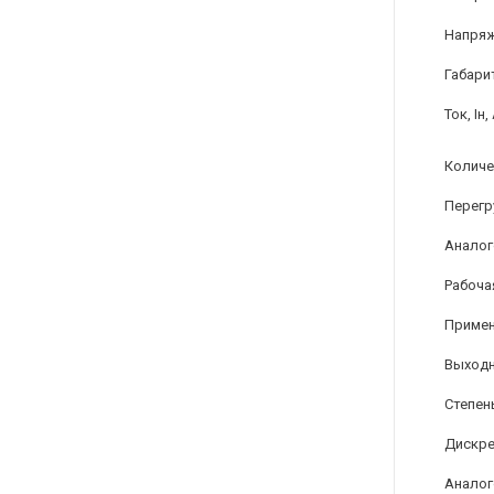
Напряж
Габари
Ток, Iн,
Количе
Перегр
Аналог
Рабоча
Примен
Выходн
Степен
Дискре
Аналог