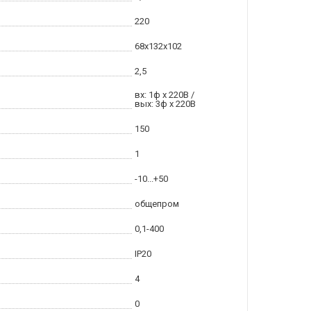
220
68x132x102
2,5
вх: 1ф x 220В /
вых: 3ф х 220В
150
1
-10...+50
общепром
0,1-400
IP20
4
0