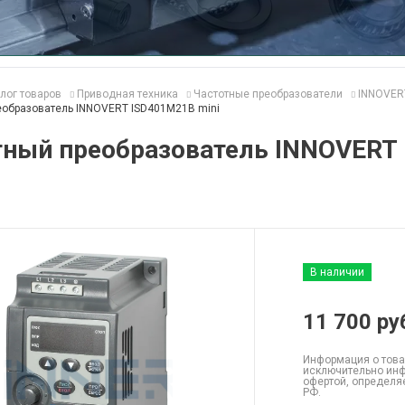
лог товаров
Приводная техника
Частотные преобразователи
INNOVER
еобразователь INNOVERT ISD401M21B mini
тный преобразователь INNOVERT
В наличии
11 700
ру
Информация о това
исключительно инф
офертой, определя
РФ.