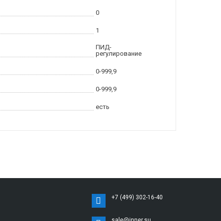
0
1
ПИД-
регулирование
0-999,9
0-999,9
есть
+7 (499) 302-16-40
sale@inner.su