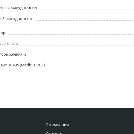
тный выход, кол-во
ый выход, кол-во
тор
разгона, с
торможения, с
ейс RS485 (Modbus RTU)
О компании