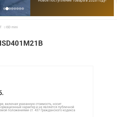
Новое поступление товара в 2026 году!
T
ISD mini
 ISD401M21B
б.
ре, включая указанную стоимость, носит
ормационный характер и не является публичной
емой положениями ст. 437 Гражданского кодекса