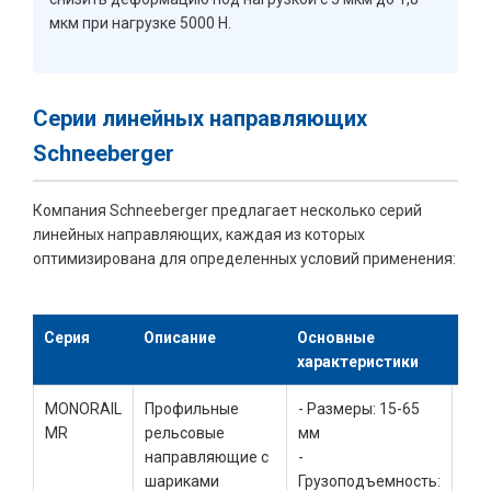
мкм при нагрузке 5000 Н.
Серии линейных направляющих
Schneeberger
Компания Schneeberger предлагает несколько серий
линейных направляющих, каждая из которых
оптимизирована для определенных условий применения:
Серия
Описание
Основные
Тип
характеристики
при
MONORAIL
Профильные
- Размеры: 15-65
Ста
MR
рельсовые
мм
изм
направляющие с
-
маш
шариками
Грузоподъемность:
обо