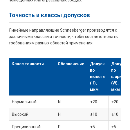
помещениях или агрессивных средах.
Точность и классы допусков
Линейные направляющие Schneeberger производятся с
различными классами точности, чтобы соответствовать
требованиям разных областей применения:
Класс точности
Обозначение
Допуск
Допуск
по
по
высоте
ширине
(H),
(W),
мкм
мкм
Нормальный
N
±20
±20
Высокий
H
±10
±10
Прецизионный
P
±5
±5