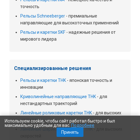
точность
Рельсы Schneeberger
- премиальные
направляющие для высокоточных применений
Рельсы и каретки SKF
- надежные решения от
мирового лидера
Специализированные решения
Рельсы и каретки THK
- японская точность и
инновации
Криволинейные направляющие THK
- для
нестандартных траекторий
Линейные роликовые каретки THK
- для высоких
нагрузок
Используем cookie, чтобы сайт работал быстро и был
максимально удобным для вас.
Подробнее
Линейные шариковые каретки THK
- для высоких
Принять
скоростей