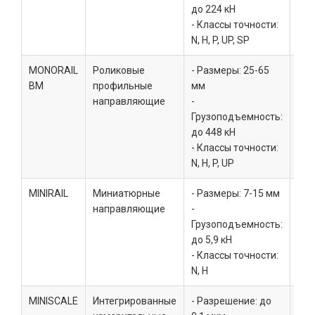
до 224 кН
- Классы точности:
N, H, P, UP, SP
MONORAIL
Роликовые
- Размеры: 25-65
Тяж
BM
профильные
мм
выс
направляющие
-
при
Грузоподъемность:
об
до 448 кН
цен
- Классы точности:
N, H, P, UP
MINIRAIL
Миниатюрные
- Размеры: 7-15 мм
Ме
направляющие
-
обо
Грузоподъемность:
эле
до 5,9 кН
опт
- Классы точности:
сис
N, H
MINISCALE
Интегрированные
- Разрешение: до
Пре