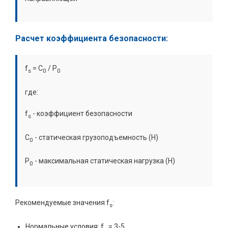
Расчет коэффициента безопасности:
f
= C
/ P
s
0
0
где:
f
- коэффициент безопасности
s
C
- статическая грузоподъемность (Н)
0
P
- максимальная статическая нагрузка (Н)
0
Рекомендуемые значения f
:
s
Нормальные условия: f
= 3-5