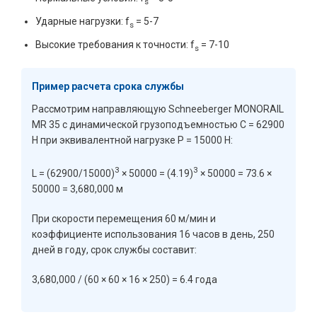
s
Ударные нагрузки: f
= 5-7
s
Высокие требования к точности: f
= 7-10
s
Пример расчета срока службы
Рассмотрим направляющую Schneeberger MONORAIL
MR 35 с динамической грузоподъемностью C = 62900
Н при эквивалентной нагрузке P = 15000 Н:
3
3
L = (62900/15000)
× 50000 = (4.19)
× 50000 = 73.6 ×
50000 = 3,680,000 м
При скорости перемещения 60 м/мин и
коэффициенте использования 16 часов в день, 250
дней в году, срок службы составит:
3,680,000 / (60 × 60 × 16 × 250) = 6.4 года