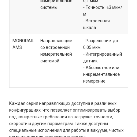
измерительные
0,1 мкм
изм
системы
- Точность: ±3 мкм/
сис
м
пол
- Встроенная
обо
шкала
MONORAIL
Направляющие
- Разрешение: до
Выс
AMS
со встроенной
0,05 мкм
ста
измерительной
- Интегрированный
лит
системой
датчик
обо
- Абсолютное или
нан
инкрементальное
измерение
Каждая серия направляющих доступна в различных
конфигурациях, что позволяет оптимизировать выбор
под конкретные требования по нагрузке, точности,
скорости и другим параметрам. Также доступны
специальные исполнения для работы в вакууме, чистых