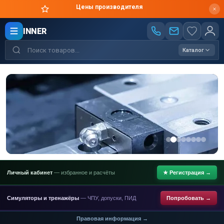
Оригинальная продукция в короткие сроки
INNER
Каталог
Личный кабинет
— избранное и расчёты
★ Регистрация →
Симуляторы и тренажёры
— ЧПУ, допуски, ПИД
Попробовать →
Правовая информация →